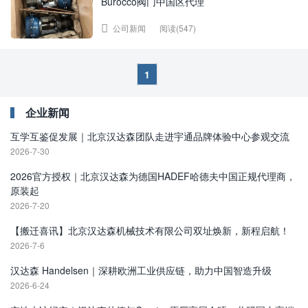
Burocco阀门中国区代理
阅读(547)
公司新闻
1
企业新闻
互学互鉴促发展｜北京汉达森团队走进宇通品牌体验中心参观交流
2026-7-30
2026官方授权｜北京汉达森为德国HADEF哈德夫中国正规代理商，
原装起
2026-7-20
【搬迁喜讯】北京汉达森机械技术有限公司双址焕新，新程启航！
2026-7-6
汉达森 Handelsen｜深耕欧洲工业供应链，助力中国智造升级
2026-6-24