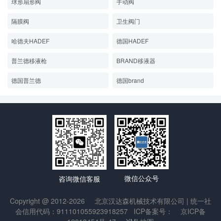
球形扇形阀
手动阀
隔膜阀
卫生阀门
哈德夫HADEF
德国HADEF
普兰德移液枪
BRAND移液器
德国普兰德
德国brand
微信公众号
咨询微信客服
Copyright @ 2012-2026
北京汉达森机械技术有限公司
| 统一社
会信用代码：911101055923918257
ICP备案号：
京ICP备