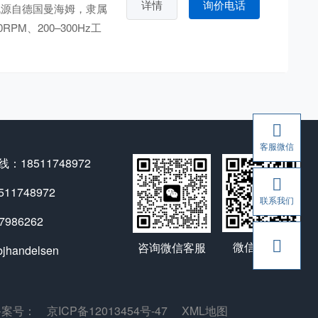
详情
询价电话
电机源自德国曼海姆，隶属
M、200–300Hz工
客服微信
：18511748972
1748972
联系我们
986262
微信公众号
咨询微信客服
andelsen
备案号：
京ICP备12013454号-47
XML地图