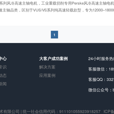
KUS系列风冷高速主轴电机，工业重载切削专用Perske风冷高速主轴
轴品类，区别于VUS/VS系列纯高速轻载款型，专为12000–18000RP
1
中心
大客户成功案例
24小时服务热线
常识
解决方案
客服微信：1851
动态
应用案例
客服QQ：3327
新闻
微信公众号：bjh
术有限公司
| 统一社会信用代码：911101055923918257
ICP