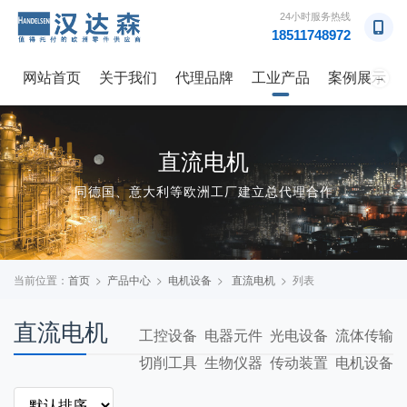
24小时服务热线
18511748972
网站首页
关于我们
代理品牌
工业产品
案例展示
→
直流电机
同德国、意大利等欧洲工厂建立总代理合作
当前位置：
首页
>
产品中心
>
电机设备
>
直流电机
> 列表
直流电机
工控设备
电器元件
光电设备
流体传输
切削工具
生物仪器
传动装置
电机设备