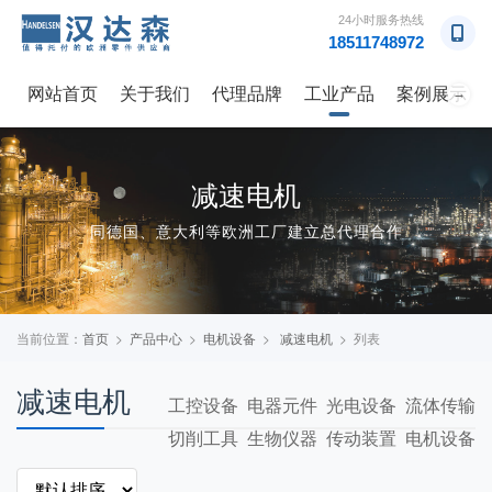
24小时服务热线
18511748972
网站首页
关于我们
代理品牌
工业产品
案例展示
→
减速电机
同德国、意大利等欧洲工厂建立总代理合作
当前位置：
首页
>
产品中心
>
电机设备
>
减速电机
> 列表
减速电机
工控设备
电器元件
光电设备
流体传输
切削工具
生物仪器
传动装置
电机设备