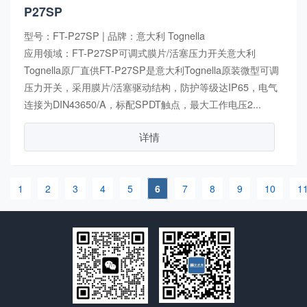
P27SP
型号：FT-P27SP | 品牌：意大利 Tognella
应用领域：FT-P27SP可调式膜片/活塞压力开关意大利
Tognella原厂直供FT-P27SP是意大利Tognella原装微型可调
压力开关，采用膜片/活塞驱动结构，防护等级达IP65，电气
连接为DIN43650/A，标配SPDT触点，最大工作电压2...
详情
1
2
3
4
5
6
7
8
9
10
1