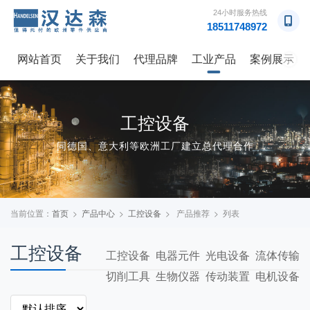
24小时服务热线
18511748972
网站首页
关于我们
代理品牌
工业产品
案例展示
→
工控设备
同德国、意大利等欧洲工厂建立总代理合作
当前位置：
首页
>
产品中心
>
工控设备
> 产品推荐 > 列表
工控设备
工控设备
电器元件
光电设备
流体传输
切削工具
生物仪器
传动装置
电机设备