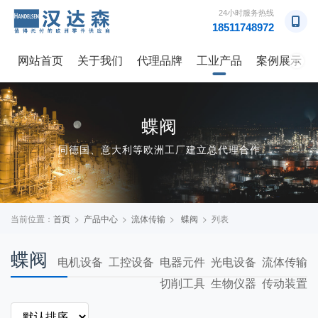
24小时服务热线
18511748972
网站首页
关于我们
代理品牌
工业产品
案例展示
→
蝶阀
同德国、意大利等欧洲工厂建立总代理合作
当前位置：
首页
>
产品中心
>
流体传输
>
蝶阀
> 列表
蝶阀
电机设备
工控设备
电器元件
光电设备
流体传输
切削工具
生物仪器
传动装置