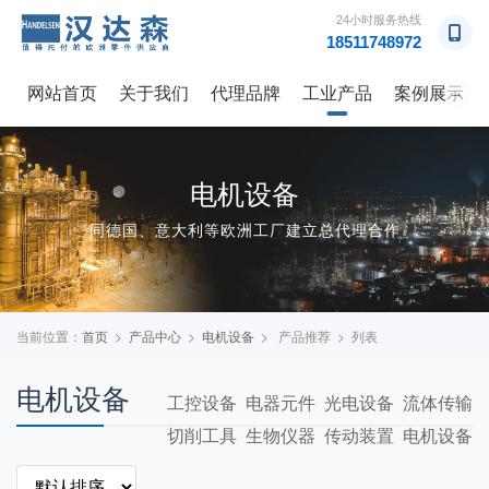
24小时服务热线
18511748972
网站首页
关于我们
代理品牌
工业产品
案例展示
→
电机设备
同德国、意大利等欧洲工厂建立总代理合作
当前位置：
首页
>
产品中心
>
电机设备
> 产品推荐 > 列表
电机设备
工控设备
电器元件
光电设备
流体传输
切削工具
生物仪器
传动装置
电机设备