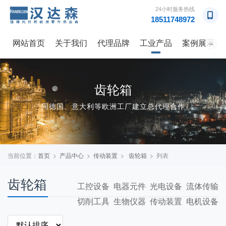
24小时服务热线
18511748972
网站首页
关于我们
代理品牌
工业产品
案例展示
→
齿轮箱
同德国、意大利等欧洲工厂建立总代理合作
当前位置：
首页
>
产品中心
>
传动装置
>
齿轮箱
> 列表
齿轮箱
工控设备
电器元件
光电设备
流体传输
切削工具
生物仪器
传动装置
电机设备