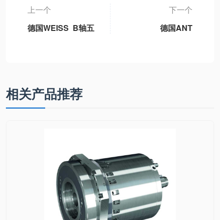
上一个
下一个
德国WEISS B轴五
德国ANT
轴机床永磁同步摆
Antriebstechnik
动B轴单元独立标
驱动单元
准B轴模块、3DB-
ELR.SO.SB1F200
1轻型B轴、3DB-2
-20W01A2
重型B轴、3DB6通
相关产品推荐
用型B轴