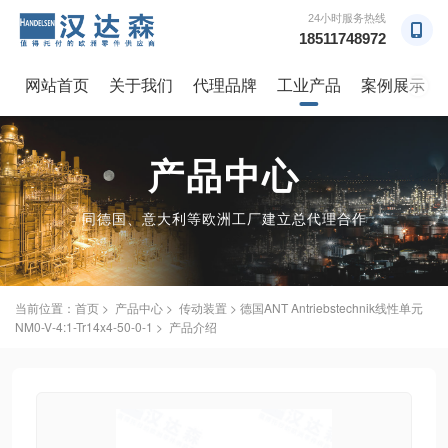
24小时服务热线
18511748972
网站首页
关于我们
代理品牌
工业产品
案例展示
→
产品中心
同德国、意大利等欧洲工厂建立总代理合作
当前位置：
首页
>
产品中心
>
传动装置
> 德国ANT Antriebstechnik线性单元
NM0-V-4:1-Tr14x4-50-0-1 > 产品介绍