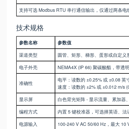
支持可选 Modbus RTU 串行通信输出，仅通过
技术规格
参数名称
参数值
渠道类型
圆管、矩形、梯形、蛋形或自定义
电子外壳
NEMA4X (IP 66) 聚碳酸酯，带
电平：读数的 ±0.25% 或 ±0.0
准确性
速度：读数的 ±2% 或 ±0.012 m
显示屏
白色背光矩阵 - 显示流量、累加
编程方式
内置 5 键校准器，可选择英语、
电源输入
100-240 V AC 50/60 Hz，最大 