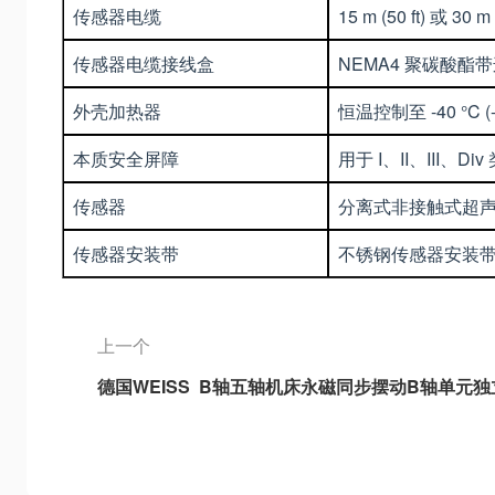
传感器电缆
15 m (50 ft) 或 
传感器电缆接线盒
NEMA4 聚碳酸酯
外壳加热器
恒温控制至 -40 °C (
本质安全屏障
用于 I、II、III、
传感器
分离式非接触式超
传感器安装带
不锈钢传感器安装带，用
上一个
德国WEISS B轴五轴机床永磁同步摆动B轴单元独
型B轴、3DB-2重型B轴、3DB6通用型B轴