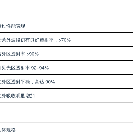
透过性能表现
深紫外波段仍有良好透射率，>70%
紫外区透射率 >90%
可见光区透射率 92–94%
红外区透射平稳，高达 90%
红外吸收明显增加
具体规格