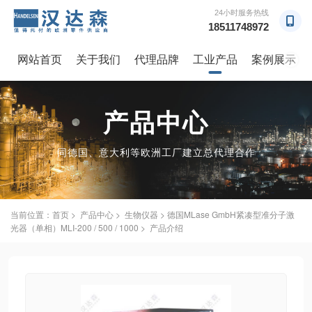
24小时服务热线
18511748972
网站首页
关于我们
代理品牌
工业产品
案例展示
→
产品中心
同德国、意大利等欧洲工厂建立总代理合作
当前位置：
首页
>
产品中心
>
生物仪器
> 德国MLase GmbH紧凑型准分子激
光器（单相）MLI-200 / 500 / 1000 > 产品介绍