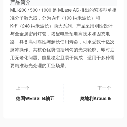
产品简介
MLI-200 / 500 / 1000 是 MLase AG 推出的紧凑型单相
准分子激光器，分为 ArF（193 纳米波长）和
KrF（248 纳米波长）两大系列。产品采用刚性设计
与全金属密封灯管，搭配电晕预电离技术和固态电
路，具备高可靠性与超长使用寿命，可承受数十亿次
脉冲操作。其核心优势包括均匀的光束轮廓、即时启
用无老化问题、能量稳定且易于集成，适用于多种需
要精准激光处理的工业场景。
上一个
下一个
德国WEISS B轴五
奥地利Kraus &
轴机床永磁同步摆
Naimer 紧急停止
动B轴单元独立标
按钮
准B轴模块、3DB-
1轻型B轴、3DB-2