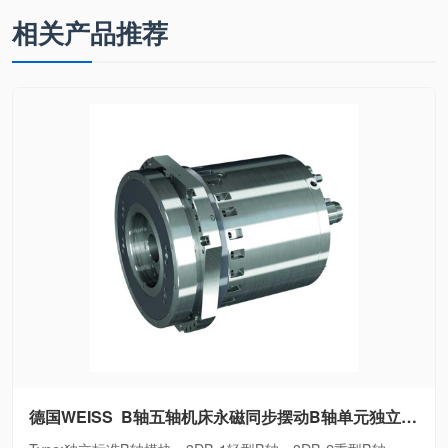
重型B轴、3DB6通
相关产品推荐
用型B轴
德国WEISS B轴五轴机床永磁同步摆动B轴单元独立标准B轴模块、3DB-1轻型B轴、3DB-2重型B轴、3DB6通用型B轴