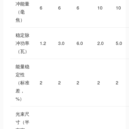
冲能量
6
6
6
10
10
（毫
焦）
稳定脉
冲功率
1.2
3.0
6.0
2.0
5.0
（瓦）
能量稳
定性
（标准
2
2
2
2
2
差，
%）
光束尺
寸（半