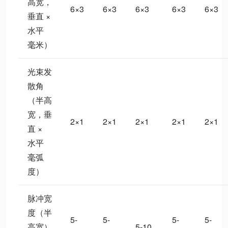
高宽，
6×3
6×3
6×3
6×3
6×3
垂直 ×
水平
毫米）
光束发
散角
（半高
宽，垂
2×1
2×1
2×1
2×1
2×1
直 ×
水平
毫弧
度）
脉冲宽
度（半
5-
5-
5-
5-
高宽）
5-10