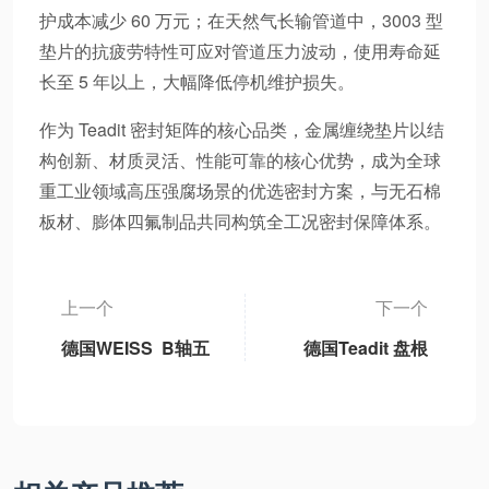
护成本减少 60 万元；在天然气长输管道中，3003 型
垫片的抗疲劳特性可应对管道压力波动，使用寿命延
长至 5 年以上，大幅降低停机维护损失。
作为 Teadit 密封矩阵的核心品类，金属缠绕垫片以结
构创新、材质灵活、性能可靠的核心优势，成为全球
重工业领域高压强腐场景的优选密封方案，与无石棉
板材、膨体四氟制品共同构筑全工况密封保障体系。
上一个
下一个
德国WEISS B轴五
德国Teadit 盘根
轴机床永磁同步摆
（又称填料）
动B轴单元独立标
准B轴模块、3DB-
1轻型B轴、3DB-2
重型B轴、3DB6通