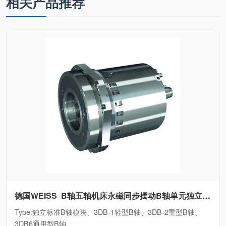
相关产品推荐
用型B轴
德国WEISS B轴五轴机床永磁同步摆动B轴单元独立标准B轴模块、3DB-1轻型B轴、3DB-2重型B轴、3DB6通用型B轴
Type:独立标准B轴模块、3DB-1轻型B轴、3DB-2重型B轴、
3DB6通用型B轴