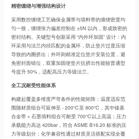
精密缠绕与增强结构设计
采用数控缠绕工艺确保金属带与填料带的缠绕密度均
匀一致，缠绕张力偏差控制在 ±5N 以内，形成致密的
密封结构。关键型号创新采用 “内外环加固” 设计：内
环采用与法兰内径匹配的金属环，防止垫片过度压缩
导致的内圈挤出；外环则精准定位垫片安装位置，避
免密封面错位，双重加固使垫片抗挤出性能较普通型
号提升 50%，适配高压力等级法兰。
全工况耐受性能体系
构建起覆盖多维度严苛条件的性能矩阵：温度适应范
围随材质组合可延伸至 - 200℃至 800℃，其中镍基
合金带 + 石墨填料组合可耐受 700℃以上高温；压力
承载能力高达 420bar，符合 ASME B16.20 标准的压
力等级划分；化学兼容性通过材质灵活搭配实现全覆