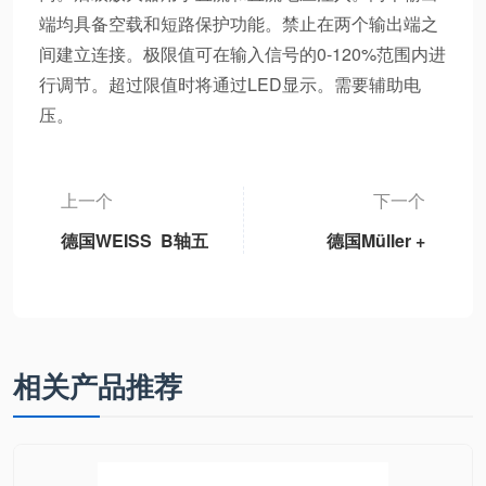
端均具备空载和短路保护功能。禁止在两个输出端之
间建立连接。极限值可在输入信号的0-120%范围内进
行调节。超过限值时将通过LED显示。需要辅助电
压。
上一个
下一个
德国WEISS B轴五
德国Müller +
轴机床永磁同步摆
Ziegler DIw-MU 交
动B轴单元独立标
流电变送器
准B轴模块、3DB-
1轻型B轴、3DB-2
重型B轴、3DB6通
相关产品推荐
用型B轴