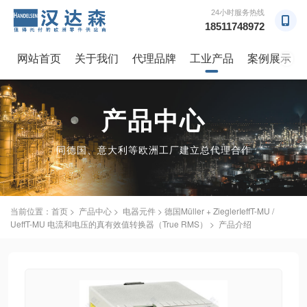
24小时服务热线
18511748972
网站首页
关于我们
代理品牌
工业产品
案例展示
→
产品中心
同德国、意大利等欧洲工厂建立总代理合作
当前位置：
首页
>
产品中心
>
电器元件
> 德国Müller + ZieglerIeffT-MU /
UeffT-MU 电流和电压的真有效值转换器（True RMS） > 产品介绍