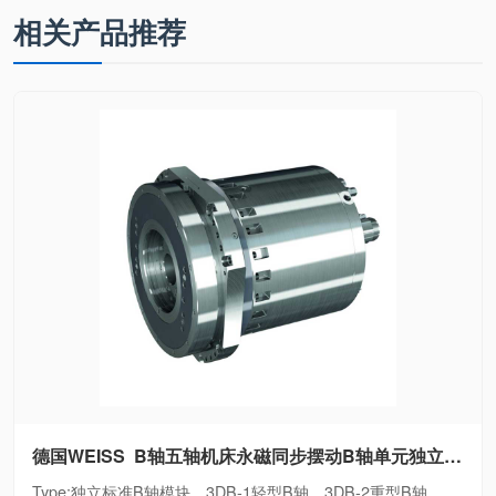
重型B轴、3DB6通
相关产品推荐
用型B轴
德国WEISS B轴五轴机床永磁同步摆动B轴单元独立标准B轴模块、3DB-1轻型B轴、3DB-2重型B轴、3DB6通用型B轴
Type:独立标准B轴模块、3DB-1轻型B轴、3DB-2重型B轴、