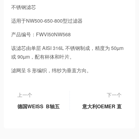
不锈钢滤芯
适用于NW500-650-800型过滤器
产品编号：FWVI50NW568
该滤芯由单层 AISI 316L 不锈钢制成，精度为 50µm
或 90µm，配有杯体和叶片。
滤网呈 S 形编织，纬纱为垂直方向。
上一个
下一个
德国WEISS B轴五
意大利OEMER 直
轴机床永磁同步摆
流电机、伺服电机
动B轴单元独立标
准B轴模块、3DB-
1轻型B轴、3DB-2