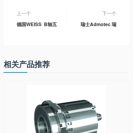
上一个
下一个
德国WEISS B轴五
瑞士Admotec 瑞
轴机床永磁同步摆
士Admotec变压器
动B轴单元独立标
DG系列旋转变压
准B轴模块、3DB-
器
1轻型B轴、3DB-2
重型B轴、3DB6通
相关产品推荐
用型B轴