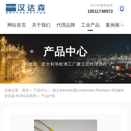
24小时服务热线
18511748972
网站首页
关于我们
代理品牌
工业产品
案例展示
→
产品中心
同德国、意大利等欧洲工厂建立总代理合作
当前位置：
首页
>
产品中心
> 瑞士Admotec瑞士Admotec-Precision-RO旋转
变压器 RO5032系列 > 产品介绍