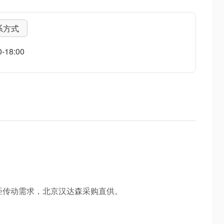
系方式
18:00
轴间距传动需求，北京汉达森采购直供。