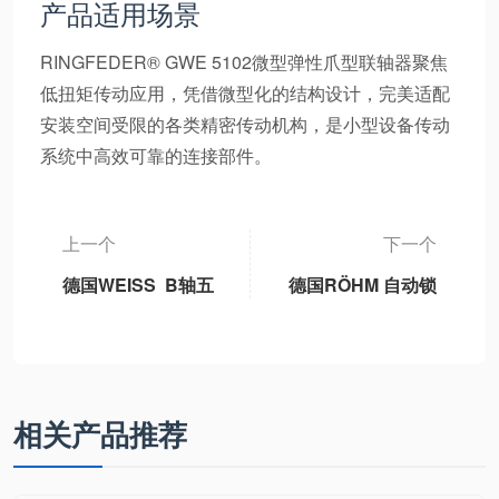
产品适用场景
RINGFEDER® GWE 5102微型弹性爪型联轴器聚焦
低扭矩传动应用，凭借微型化的结构设计，完美适配
安装空间受限的各类精密传动机构，是小型设备传动
系统中高效可靠的连接部件。
上一个
下一个
德国WEISS B轴五
德国RÖHM 自动锁
轴机床永磁同步摆
紧钻夹头SPIRO系
动B轴单元独立标
列
准B轴模块、3DB-
1轻型B轴、3DB-2
重型B轴、3DB6通
相关产品推荐
用型B轴