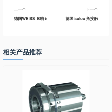
上一个
下一个
德国WEISS B轴五
德国isoloc 角接触
轴机床永磁同步摆
轴承机器安装元件
动B轴单元独立标
MULTIDAM
准B轴模块、3DB-
1轻型B轴、3DB-2
重型B轴、3DB6通
相关产品推荐
用型B轴