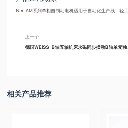
Neri AM系列单相自制动电机适用于自动化生产线
上一个
德国WEISS B轴五轴机床永磁同步摆动B轴单元独
型B轴、3DB-2重型B轴、3DB6通用型B轴
相关产品推荐