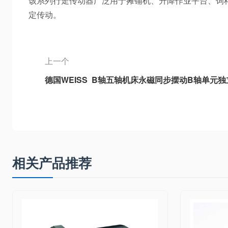
该系列行走传动器广泛用于摊铺机、升降作业平台、饲
定传动。
上一个
德国WEISS B轴五轴机床永磁同步摆动B轴单元独
型B轴、3DB-2重型B轴、3DB6通用型B轴
相关产品推荐