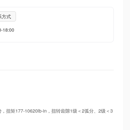
系方式
18:00
177-10620lb-in，扭转齿隙1级＜2弧分、2级＜3