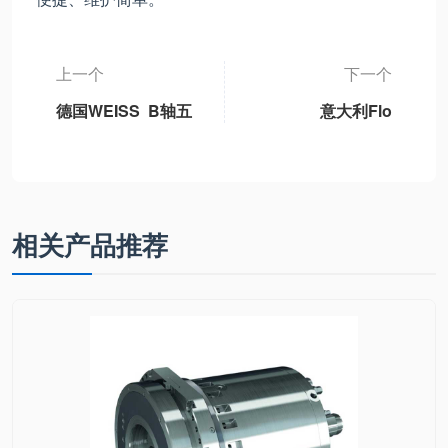
上一个
下一个
德国WEISS B轴五
意大利Flo
轴机床永磁同步摆
Control 2/2NC电
动B轴单元独立标
磁阀A2M608
准B轴模块、3DB-
1轻型B轴、3DB-2
重型B轴、3DB6通
相关产品推荐
用型B轴