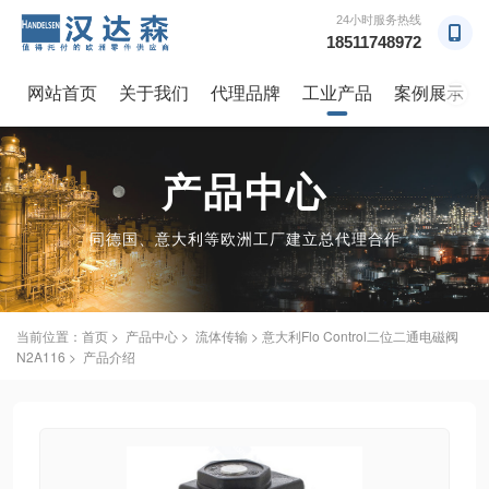
24小时服务热线
18511748972
网站首页
关于我们
代理品牌
工业产品
案例展示
→
产品中心
同德国、意大利等欧洲工厂建立总代理合作
当前位置：
首页
>
产品中心
>
流体传输
> 意大利Flo Control二位二通电磁阀
N2A116 > 产品介绍