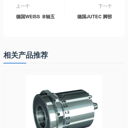
上一个
下一个
德国WEISS B轴五
德国JUTEC 脚部
轴机床永磁同步摆
防护鞋/放热护腿
动B轴单元独立标
36-48码
准B轴模块、3DB-
1轻型B轴、3DB-2
重型B轴、3DB6通
相关产品推荐
用型B轴