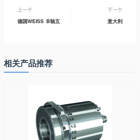
上一个
下一个
德国WEISS B轴五
意大利
轴机床永磁同步摆
ACTRONIC 单相
动B轴单元独立标
滤波器AR35.135
准B轴模块、3DB-
1轻型B轴、3DB-2
重型B轴、3DB6通
相关产品推荐
用型B轴