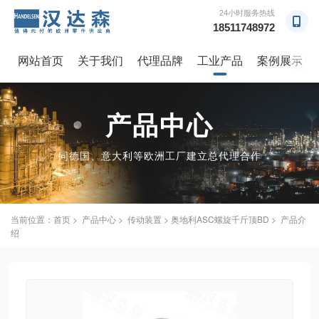
24小时服务热线
18511748972
网站首页
关于我们
代理品牌
工业产品
案例展示
→
产品中心
同德国、意大利等欧洲工厂建立总代理合作
当前位置：
首页
>
产品中心
>
传动装置
> 奥地利ASC螺旋千斤顶BD > 产品介
绍