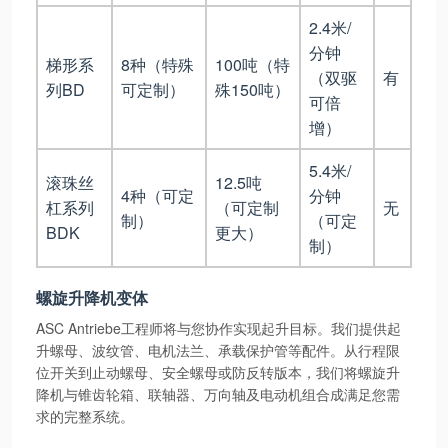
2.4米/
分钟
梯形系
8种（特殊
100吨（特
（双驱
有
列BD
可定制）
殊150吨）
可倍
增）
5.4米/
滚珠丝
12.5吨
4种（可定
分钟
杠系列
（可定制
无
制）
（可定
BDK
更大）
制）
螺旋升降机变体
ASC Antriebe工程师将与您协作实现起升目标。我们提供起
升螺母、波纹管、电机法兰、承载保护管等配件。从行程限
位开关到止动螺母、安全螺母或防反转版本，我们将螺旋升
降机与锥齿轮箱、联轴器、万向轴及电动机组合成满足您需
求的完整系统。