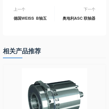
上一个
下一个
德国WEISS B轴五
奥地利ASC 联轴器
轴机床永磁同步摆
LB
动B轴单元独立标
准B轴模块、3DB-
1轻型B轴、3DB-2
重型B轴、3DB6通
相关产品推荐
用型B轴