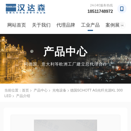
24小时服务热线
18511748972
网站首页
关于我们
代理品牌
工业产品
案例展示
→
产品中心
同德国、意大利等欧洲工厂建立总代理合作
当前位置：
首页
>
产品中心
>
光电设备
> 德国SCHOTT AG光纤光源KL 300
LED > 产品介绍