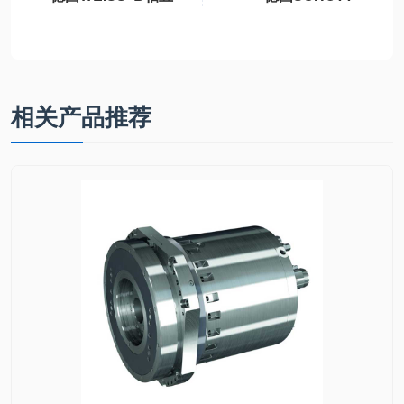
轴机床永磁同步摆
AG 光纤光源KL
动B轴单元独立标
1500 HAL
准B轴模块、3DB-
1轻型B轴、3DB-2
重型B轴、3DB6通
相关产品推荐
用型B轴