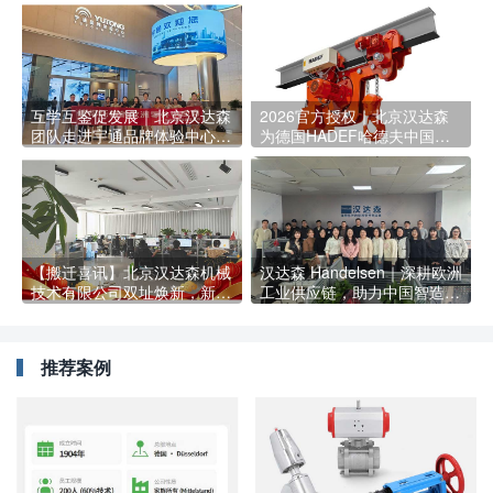
互学互鉴促发展｜北京汉达森
2026官方授权｜北京汉达森
团队走进宇通品牌体验中心参
为德国HADEF哈德夫中国正
观交流
规代理商，原装起
【搬迁喜讯】北京汉达森机械
汉达森 Handelsen｜深耕欧洲
技术有限公司双址焕新，新程
工业供应链，助力中国智造升
启航！
级
推荐案例