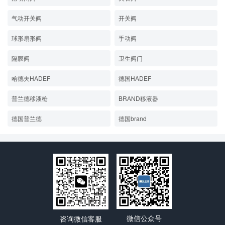
气动开关阀
开关阀
球形扇形阀
手动阀
隔膜阀
卫生阀门
哈德夫HADEF
德国HADEF
普兰德移液枪
BRAND移液器
德国普兰德
德国brand
微信公众号
咨询微信客服