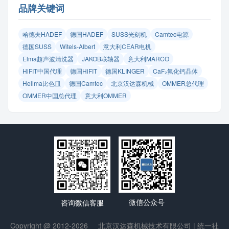
品牌关键词
哈德夫HADEF
德国HADEF
SUSS光刻机
Camtec电源
德国SUSS
Witels‑Albert
意大利CEAR电机
Elma超声波清洗器
JAKOB联轴器
意大利MARCO
HiFIT中国代理
德国HiFIT
德国KLINGER
CaF₂氟化钙晶体
Hellma比色皿
德国Camtec
北京汉达森机械
OMMER总代理
OMMER中国总代理
意大利OMMER
微信公众号
咨询微信客服
Copyright @ 2012-2026
北京汉达森机械技术有限公司
| 统一社