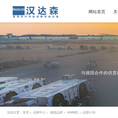
网站首页
关
与德国合作的供货商
当前位置：
首页
>
品牌中心
>
德国品牌
>
HIMMEL
> 品牌介绍