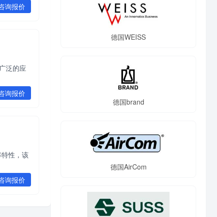
咨询报价
德国WEISS
于广泛的应
咨询报价
德国brand
率特性，该
德国AirCom
咨询报价