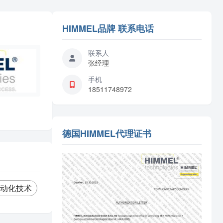
HIMMEL品牌 联系电话
联系人
张经理
手机
18511748972
德国HIMMEL代理证书
动化技术