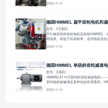
2025-11-5
德国HIMMEL 扁平齿轮电机和
型号：FZ系列
平行轴安装斜齿轮电机及机组HIMMEL：
用场景。得益于其高效率，这些电机适合多种
2025-11-5
德国HIMMEL 单级斜齿轮减速
型号：E系列
HIMMEL#174;E系列斜齿轮减速电
系列电机能够满足多样化的应用需求。HIM.
2025-11-5