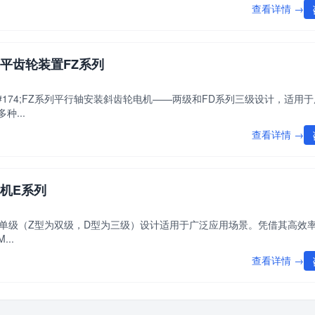
查看详情 →
扁平齿轮装置FZ系列
#174;FZ系列平行轴安装斜齿轮电机——两级和FD系列三级设计，适用
...
查看详情 →
电机E系列
机——单级（Z型为双级，D型为三级）设计适用于广泛应用场景。凭借其高效
..
查看详情 →