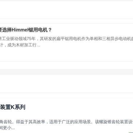
选择Himmel锯用电机？
ogies深耕工业驱动领域75年，其研发的扁平锯用电机作为单相和三相异步电动
，成为木材加工行...
及装置K系列
电机为直角齿轮。得益于其高效率，适用于广泛的应用场景。该螺旋锥齿轮装置
小...