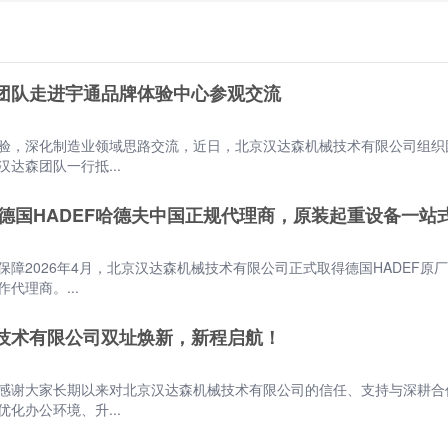
团队走进宇通品牌体验中心参观交流
验，深化制造业领域思路交流，近日，北京汉达森机械技术有限公司组织
达森团队一行抵...
为德国HADEF哈德夫中国正规代理商，原装起重设备一站
障2026年4月，北京汉达森机械技术有限公司正式取得德国HADEF原
代理商。...
技术有限公司双址焕新，新程启航！
感谢大家长期以来对北京汉达森机械技术有限公司的信任、支持与深耕合
化办公环境、升...