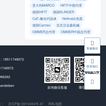
意大利MARCO
HiFIT中国代理
德国HiFIT
德国KLINGER
CaF₂氟化钙晶体
Hellma比色皿
德国Camtec
北京汉达森机械
OMMER总代理
OMMER中国总代理
客服微信
8511748972
联系我们
748972
86262
ndelsen
微信公众号
咨询微信客服
号：
京ICP备12013454号-47
XML地图