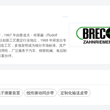
967 年由鲁道夫・布莱赫（Rudolf
牌以创新工艺奠定行业地位，1968 年研发出专
环形带制造工艺，多项发明成为细分市场标准。其产
耐用性，广泛服务于汽车、精密机械、食品制
方案伙伴。
电子测量装置
线性驱动同步带
定制化输送皮带