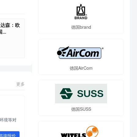
京汉达森：欧
德国brand
..
德国AirCom
更多
德国SUSS
洋环境等对
咨询报价