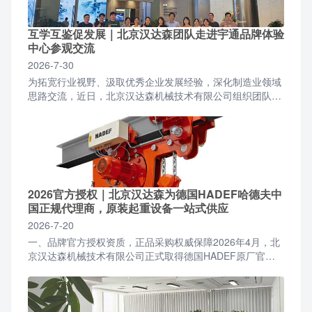
互学互鉴促发展｜北京汉达森团队走进宇通品牌体验
中心参观交流
2026-7-30
为拓宽行业视野、汲取优秀企业发展经验，深化制造业领域
思路交流，近日，北京汉达森机械技术有限公司组织团队前
往宇通品牌体验中心开展参观学习活动。北京汉达森团队一
行抵...
2026官方授权｜北京汉达森为德国HADEF哈德夫中
国正规代理商，原装起重设备一站式供应
2026-7-20
一、品牌官方授权资质，正品采购权威保障2026年4月，北
京汉达森机械技术有限公司正式取得德国HADEF原厂官方
授权，成为面向国内全行业客户的正规授权合作代理商。...