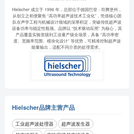
Hielscher 成立于 1996 年，总部位于德国巴登 - 符腾堡州，
从创立之初便聚焦 “高功率超声波技术工业化”，凭借核心团
队在声学工程与机械设计领域的深厚积淀，突破传统超声波
设备功率与稳定性瓶颈。品牌以 “技术驱动应用” 为核心，其
产品覆盖实验室级到工业量产级全场景，具备 “高功率密
度、宽频率范围、模块化设计” 等优势，可精准控制超声波
能量输出，适配不同介质的处理需求。
Hielscher品牌主营产品
工业超声波处理器
超声波发生器