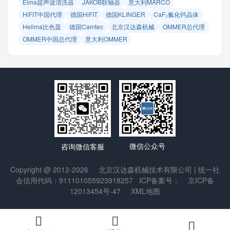
Elma超声波清洗器
JAKOB联轴器
意大利MARCO
HiFIT中国代理
德国HiFIT
德国KLINGER
CaF₂氟化钙晶体
Hellma比色皿
德国Camtec
北京汉达森机械
OMMER总代理
OMMER中国总代理
意大利OMMER
微信公众号
咨询微信客服
Copyright @ 2012-2026
北京汉达森机械技术有限公司
| 统一社
会信用代码：911101055923918257
ICP备案号：
京ICP备
12013454号-47
XML地图