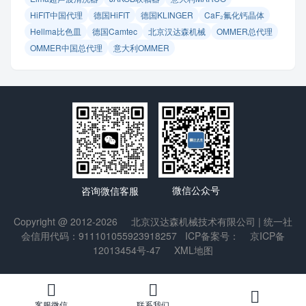
HiFIT中国代理
德国HiFIT
德国KLINGER
CaF₂氟化钙晶体
Hellma比色皿
德国Camtec
北京汉达森机械
OMMER总代理
OMMER中国总代理
意大利OMMER
微信公众号
咨询微信客服
Copyright @ 2012-2026
北京汉达森机械技术有限公司
| 统一社
会信用代码：911101055923918257
ICP备案号：
京ICP备
12013454号-47
XML地图
客服微信
联系我们