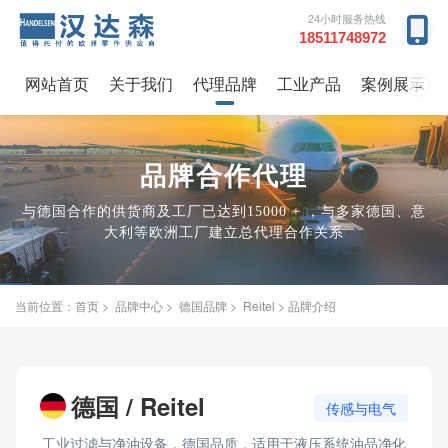
24小时服务热线
18511748972
网站首页
关于我们
代理品牌
工业产品
案例展示
→
品牌合作代理
与德国合作的供货商及工厂已达到15000 + ，与多家德国、意
大利等欧洲工厂建立总代理合作关系
当前位置：
首页
>
品牌中心
>
德国品牌
>
Reitel
> 品牌介绍
德国 / Reitel
传感与电气
工业过滤与净油设备，德国品质，适用于液压系统油品净化